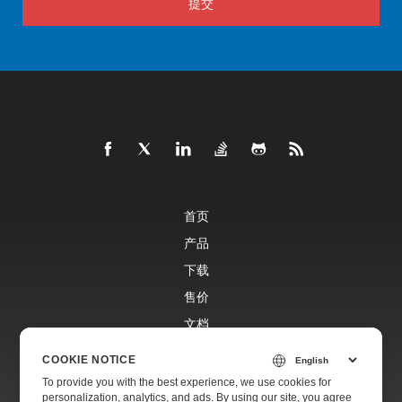
提交
首页
产品
下载
售价
文档
免费支持
COOKIE NOTICE
To provide you with the best experience, we use cookies for
personalization, analytics, and ads. By using our site, you agree