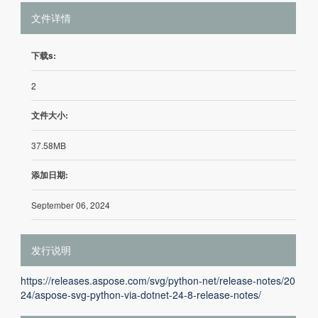
文件详情
下载s:
2
文件大小:
37.58MB
添加日期:
September 06, 2024
发行说明
https://releases.aspose.com/svg/python-net/release-notes/20
24/aspose-svg-python-via-dotnet-24-8-release-notes/