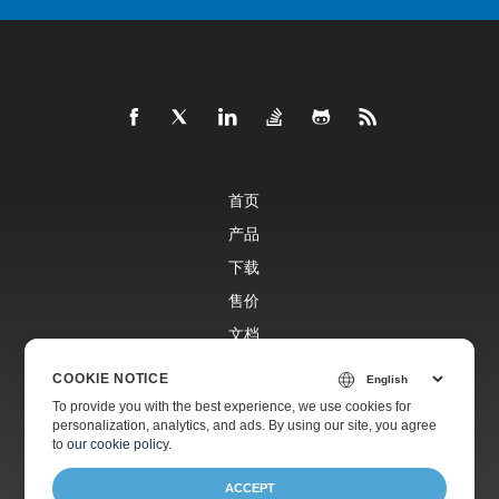
首页
产品
下载
售价
文档
免费支持
COOKIE NOTICE
To provide you with the best experience, we use cookies for
personalization, analytics, and ads. By using our site, you agree
付费支持
to
our cookie policy
.
ACCEPT