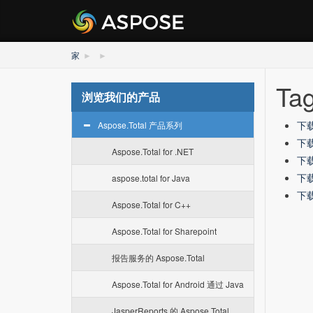
家
Tag
浏览我们的产品
下载
Aspose.Total 产品系列
下载
Aspose.Total for .NET
下载-
下载
aspose.total for Java
下载
Aspose.Total for C++
Aspose.Total for Sharepoint
报告服务的 Aspose.Total
Aspose.Total for Android 通过 Java
JasperReports 的 Aspose.Total