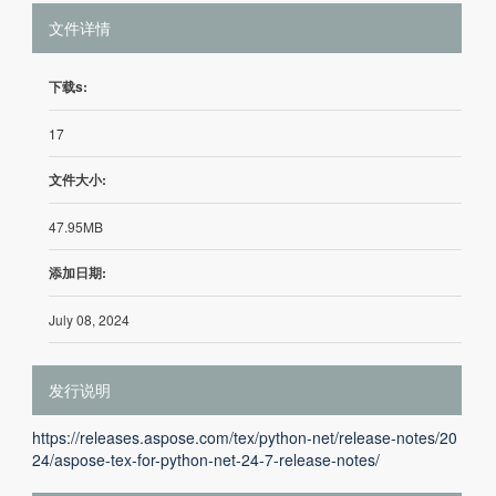
文件详情
下载s:
17
文件大小:
47.95MB
添加日期:
July 08, 2024
发行说明
https://releases.aspose.com/tex/python-net/release-notes/20
24/aspose-tex-for-python-net-24-7-release-notes/