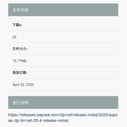
文件详情
下载s:
22
文件大小:
15.77MB
添加日期:
April 22, 2025
发行说明
https://releases.aspose.com/zip/net/release-notes/2025/aspo
se-zip-for-net-25-4-release-notes/